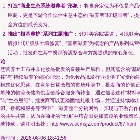
打造“商业生态系统滋养者”形象：
将自身定位为不仅是产品
应商，更是下游合作伙伴生意生态的“滋养者”和“稳固者”，提
全方位的成长支持。
推出“根基养护”系列主题推广：
针对美容院渠道，可以联合
牌推出以“肌肤土壤修复”、“基底滋养”为概念的产品系列或营
活动，批发商在其中扮演资源整合与方案提供的核心角色。
结论
虽然营养土工布并非化妆品批发的直接生产原料，但其蕴含的“基
撑”与“持续滋养”的核心理念，为化妆品批发行业提供了宝贵的商
业模式优化思路。在竞争日益激烈的市场环境中，批发商的价值
从单纯的物流仓储向供应链综合服务商转变。通过借鉴这种“材料
”与“生态思维”，批发商可以更稳固地扎根市场，并通过持续输出
知识、数据和服务等“营养”，滋养整个分销网络，实现与下游合作
伴的共生共荣，从而在商业的“土壤”中培育出更加繁茂的业绩增长
若转载，请注明出处：http://www.ecmsjz.com/product/67.html
新时间：2026-08-06 18:41:56