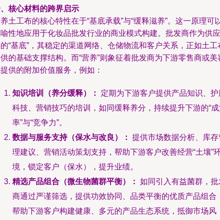
一、核心材料的跨界启示
养土工布的核心特性在于“基底承载”与“缓释滋养”。这一原理可
隐喻性地应用于化妆品批发行业的商业模式构建。批发商作为供
链的“基底”，其稳定的渠道网络、仓储物流和客户关系，正如土工
提供的基础支撑结构。而“营养”则象征着批发商为下游零售商或美
院提供的附加价值服务，例如：
知识培训（养分缓释）：
定期为下游客户提供产品知识、护
科技、营销技巧的培训，如同缓释养分，持续提升下游的“成
率”与“竞争力”。
数据与服务支持（保水与改良）：
提供市场数据分析、库存
理建议、营销活动策划支持，帮助下游客户改善经营“土壤”
境，锁定客户（保水），提升业绩。
精选产品组合（微生物菌群平衡）：
如同引入有益菌群，批
商通过严谨筛选，提供功效协同、品类平衡的优质产品组合
帮助下游客户构建健康、多元的产品生态系统，抵御市场风