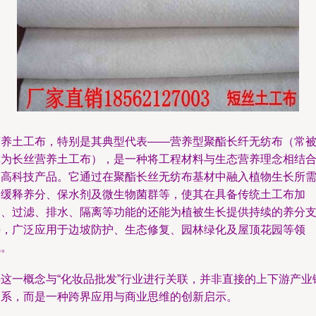
营养土工布，特别是其典型代表——营养型聚酯长纤无纺布（常
称为长丝营养土工布），是一种将工程材料与生态营养理念相结
的高科技产品。它通过在聚酯长丝无纺布基材中融入植物生长所
的缓释养分、保水剂及微生物菌群等，使其在具备传统土工布加
固、过滤、排水、隔离等功能的还能为植被生长提供持续的养分
持，广泛应用于边坡防护、生态修复、园林绿化及屋顶花园等领
域。
将这一概念与“化妆品批发”行业进行关联，并非直接的上下游产业
关系，而是一种跨界应用与商业思维的创新启示。