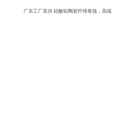
广东工厂直供 硅酸铝陶瓷纤维卷毯，高端
防火卷闸棉条来了！？等等，与化妆品批
发有什么关系？