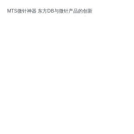
MTS微针神器 东方DB与微针产品的创新
融合，引领针纺织品原料销售新趋势